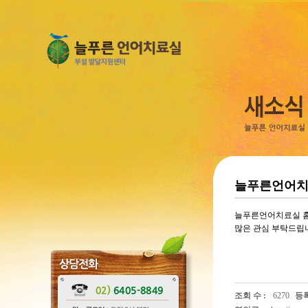
늘푸른언어치료
늘푸른언어치료실 홈
많은 관심 부탁드립
조회 수 :
6270
등록